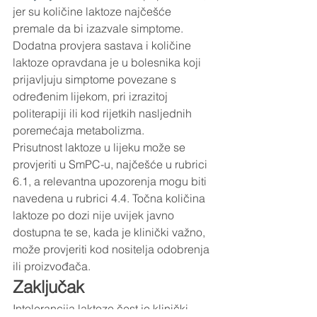
jer su količine laktoze najčešće 
premale da bi izazvale simptome. 
Dodatna provjera sastava i količine 
laktoze opravdana je u bolesnika koji 
prijavljuju simptome povezane s 
određenim lijekom, pri izrazitoj 
politerapiji ili kod rijetkih nasljednih 
poremećaja metabolizma. 
Prisutnost laktoze u lijeku može se 
provjeriti u SmPC-u, najčešće u rubrici 
6.1, a relevantna upozorenja mogu biti 
navedena u rubrici 4.4. Točna količina 
laktoze po dozi nije uvijek javno 
dostupna te se, kada je klinički važno, 
može provjeriti kod nositelja odobrenja 
ili proizvođača.
Zaključak
Intolerancija laktoze čest je klinički 