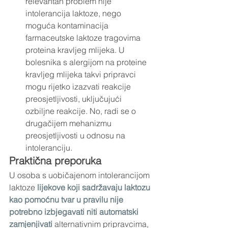
relevantan problem nije 
intolerancija laktoze, nego 
moguća kontaminacija 
farmaceutske laktoze tragovima 
proteina kravljeg mlijeka. U 
bolesnika s alergijom na proteine 
kravljeg mlijeka takvi pripravci 
mogu rijetko izazvati reakcije 
preosjetljivosti, uključujući 
ozbiljne reakcije. No, radi se o 
drugačijem mehanizmu 
preosjetljivosti u odnosu na 
intoleranciju.
Praktična preporuka
U osoba s uobičajenom intolerancijom 
laktoze
 lijekove koji sadržavaju laktozu 
kao pomoćnu tvar u pravilu nije 
potrebno izbjegavati niti automatski 
zamjenjivati 
alternativnim pripravcima, 