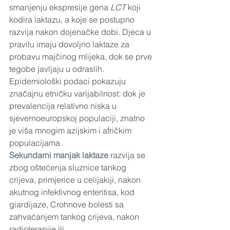
smanjenju ekspresije gena 
LCT
 koji 
kodira laktazu, a koje se postupno 
razvija nakon dojenačke dobi. Djeca u 
pravilu imaju dovoljno laktaze za 
probavu majčinog mlijeka, dok se prve 
tegobe javljaju u odraslih. 
Epidemiološki podaci pokazuju 
značajnu etničku varijabilnost: dok je 
prevalencija relativno niska u 
sjevernoeuropskoj populaciji, znatno 
je viša mnogim azijskim i afričkim 
populacijama. 
Sekundarni manjak laktaze 
razvija se 
zbog oštećenja sluznice tankog 
crijeva, primjerice u celijakiji, nakon 
akutnog infektivnog enteritisa, kod 
giardijaze, Crohnove bolesti sa 
zahvaćanjem tankog crijeva, nakon 
radioterapije ili 