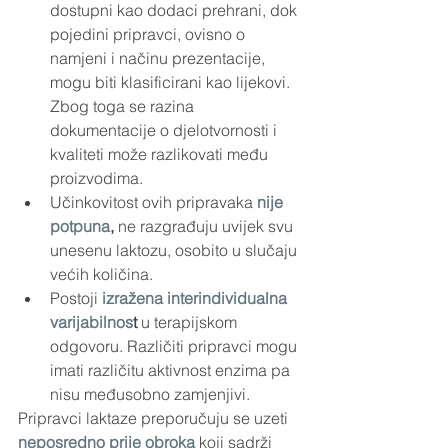
dostupni kao dodaci prehrani, dok 
pojedini pripravci, ovisno o 
namjeni i načinu prezentacije, 
mogu biti klasificirani kao lijekovi. 
Zbog toga se razina 
dokumentacije o djelotvornosti i 
kvaliteti može razlikovati među 
proizvodima.
Učinkovitost ovih pripravaka 
nije 
potpuna
, 
ne razgrađuju uvijek svu 
unesenu laktozu, osobito u slučaju 
većih količina.
Postoji
izražena interindividualna 
varijabilnos
t
 u terapijskom 
odgovoru. Različiti pripravci mogu 
imati različitu aktivnost enzima pa 
nisu međusobno zamjenjivi.
Pripravci laktaze preporučuju se uzeti 
neposredno prije obroka
 koji sadrži 