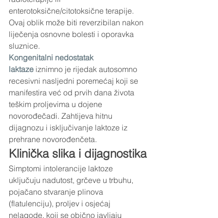
enterotoksične/citotoksične terapije. 
Ovaj oblik može biti reverzibilan nakon 
liječenja osnovne bolesti i oporavka 
sluznice.
Kongenitalni nedostatak 
laktaze
 iznimno je rijedak autosomno 
recesivni nasljedni poremećaj koji se 
manifestira već od prvih dana života 
teškim proljevima u dojene 
novorođečadi. Zahtijeva hitnu 
dijagnozu i isključivanje laktoze iz 
prehrane novorođenčeta.
Klinička slika i dijagnostika
Simptomi intolerancije laktoze 
uključuju nadutost, grčeve u trbuhu, 
pojačano stvaranje plinova 
(flatulenciju), proljev i osjećaj 
nelagode, koji se obično javljaju 