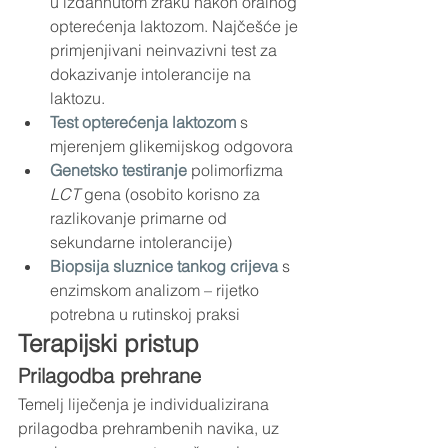
u izdahnutom zraku nakon oralnog 
opterećenja laktozom. Najčešće je 
primjenjivani neinvazivni test za 
dokazivanje intolerancije na 
laktozu.
Test opterećenja laktozom
 s 
mjerenjem glikemijskog odgovora
Genetsko testiranje
 polimorfizma 
LCT
 gena (osobito korisno za 
razlikovanje primarne od 
sekundarne intolerancije)
Biopsija sluznice tankog crijeva
 s 
enzimskom analizom – rijetko 
potrebna u rutinskoj praksi
Terapijski pristup
Prilagodba prehrane
Temelj liječenja je individualizirana 
prilagodba prehrambenih navika, uz 