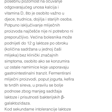
posebnu pozornost na očuvanje 
odgovarajućeg unosa kalcija i 
vitamina D, što je osobito važno u 
djece, trudnica, dojilja i starijih osoba. 
Potpuno isključivanje mliječnih 
proizvoda najčešće nije ni potrebno ni 
preporučljivo. Većina bolesnika može 
podnijeti do 12 g laktoze po obroku 
(količina sadržana u jednoj čaši 
mlijeka) bez klinički značajnih 
simptoma, osobito ako se konzumira 
uz ostale namirnice koje usporavaju 
gastrointestinalni tranzit. Fermentirani 
mliječni proizvodi, poput jogurta, kefira 
te tvrdih sireva, u pravilu se bolje 
podnose zbog manjeg sadržaja 
laktoze i prisutnosti bakterijskih β-
galaktozidaza.
Kod sekundarne intolerancije laktoze 