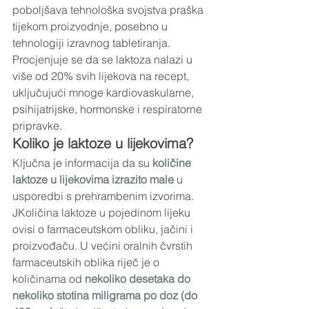
poboljšava tehnološka svojstva praška 
tijekom proizvodnje, posebno u 
tehnologiji izravnog tabletiranja. 
Procjenjuje se da se laktoza nalazi u 
više od 20% svih lijekova na recept, 
uključujući mnoge kardiovaskularne, 
psihijatrijske, hormonske i respiratorne 
pripravke.
Koliko je laktoze u lijekovima?
Ključna je informacija da su 
količine 
laktoze u lijekovima izrazito male
u 
usporedbi s prehrambenim izvorima. 
JKoličina laktoze u pojedinom lijeku 
ovisi o farmaceutskom obliku, jačini i 
proizvođaču. U većini oralnih čvrstih 
farmaceutskih oblika riječ je o 
količinama od 
nekoliko desetaka do 
nekoliko stotina miligrama po doz (do 