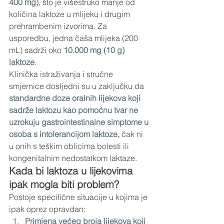
400 mg)
, što je višestruko manje od 
količina laktoze u mlijeku i drugim 
prehrambenim izvorima. Za 
usporedbu, jedna čaša mlijeka (200 
mL) sadrži oko 
10.000 mg (10 g) 
laktoze
.
Klinička istraživanja i stručne 
smjernice dosljedni su u zaključku da 
standardne doze oralnih lijekova koji 
sadrže laktozu kao pomoćnu tvar ne 
uzrokuju gastrointestinalne simptome u 
osoba s intolerancijom laktoze,
 čak ni 
u onih s teškim oblicima bolesti ili 
kongenitalnim nedostatkom laktaze.
Kada bi laktoza u lijekovima 
ipak mogla biti problem?
Postoje specifične situacije u kojima je 
ipak oprez opravdan:
Primjena većeg broja lijekova koji 