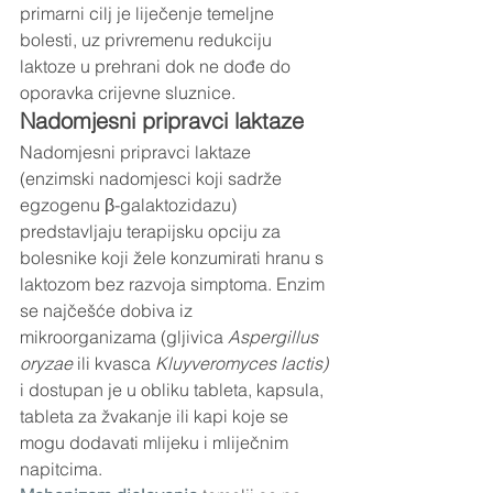
primarni cilj je liječenje temeljne 
bolesti, uz privremenu redukciju 
laktoze u prehrani dok ne dođe do 
oporavka crijevne sluznice.
Nadomjesni pripravci laktaze
Nadomjesni pripravci laktaze 
(enzimski nadomjesci koji sadrže 
egzogenu β-galaktozidazu) 
predstavljaju terapijsku opciju za 
bolesnike koji žele konzumirati hranu s 
laktozom bez razvoja simptoma. Enzim 
se najčešće dobiva iz 
mikroorganizama (gljivica 
Aspergillus 
oryzae
 ili kvasca 
Kluyveromyces lactis)
i dostupan je u obliku tableta, kapsula, 
tableta za žvakanje ili kapi koje se 
mogu dodavati mlijeku i mliječnim 
napitcima.