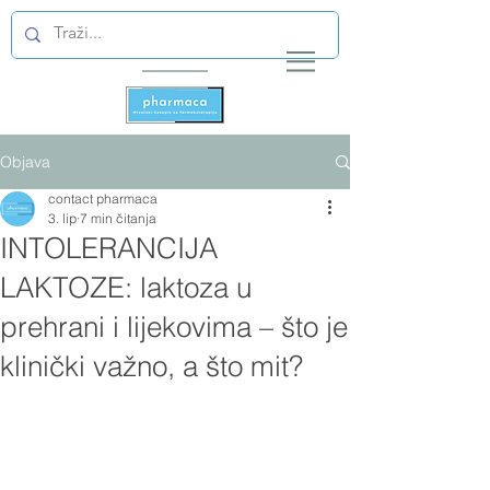
Objava
contact pharmaca
3. lip
7 min čitanja
INTOLERANCIJA
LAKTOZE: laktoza u
prehrani i lijekovima – što je
klinički važno, a što mit?