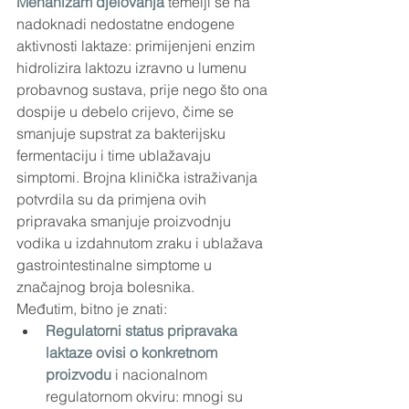
Mehanizam djelovanja
 temelji se na 
nadoknadi nedostatne endogene 
aktivnosti laktaze: primijenjeni enzim 
hidrolizira laktozu izravno u lumenu 
probavnog sustava, prije nego što ona 
dospije u debelo crijevo, čime se 
smanjuje supstrat za bakterijsku 
fermentaciju i time ublažavaju 
simptomi. Brojna klinička istraživanja 
potvrdila su da primjena ovih 
pripravaka smanjuje proizvodnju 
vodika u izdahnutom zraku i ublažava 
gastrointestinalne simptome u 
značajnog broja bolesnika.
Međutim, bitno je znati:
Regulatorni status pripravaka 
laktaze ovisi o konkretnom 
proizvodu
 i nacionalnom 
regulatornom okviru: mnogi su 