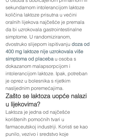
U osoba s uobičajenom primarnom ili 
sekundarnom intolerancijom laktoze 
količina laktoze prisutna u većini 
oralnih lijekova najčešće je premala 
da bi uzrokovala gastrointestinalne 
simptome. U randomiziranom, 
dvostruko slijepom ispitivanju
 doza od 
400 mg laktoze
nije uzrokovala više 
simptoma od placeba
 u osoba s 
dokazanom malapsorpcijom i 
intolerancijom laktoze. Ipak, potreban 
je oprez u bolesnika s rijetkim 
nasljednim poremećajima.
Zašto se laktoza uopće nalazi 
u lijekovima?
Laktoza je jedna od najčešće 
korištenih pomoćnih tvari u 
farmaceutskoj industriji. Koristi se kao 
punilo, vezivo i sredstvo koje 