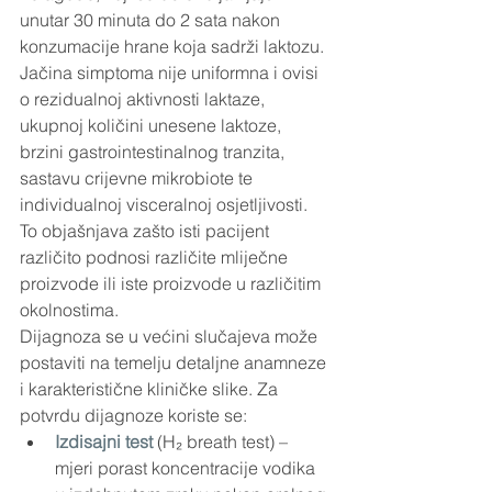
unutar 30 minuta do 2 sata nakon 
konzumacije hrane koja sadrži laktozu. 
Jačina simptoma nije uniformna i ovisi 
o rezidualnoj aktivnosti laktaze, 
ukupnoj količini unesene laktoze, 
brzini gastrointestinalnog tranzita, 
sastavu crijevne mikrobiote te 
individualnoj visceralnoj osjetljivosti. 
To objašnjava zašto isti pacijent 
različito podnosi različite mliječne 
proizvode ili iste proizvode u različitim 
okolnostima.
Dijagnoza se u većini slučajeva može 
postaviti na temelju detaljne anamneze 
i karakteristične kliničke slike. Za 
potvrdu dijagnoze koriste se:
Izdisajni test
(H₂ breath test) – 
mjeri porast koncentracije vodika 