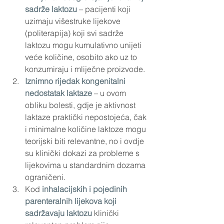
sadrže laktozu
 – pacijenti koji 
uzimaju višestruke lijekove 
(politerapija) koji svi sadrže 
laktozu mogu kumulativno unijeti 
veće količine, osobito ako uz to 
konzumiraju i mliječne proizvode.
Iznimno rijedak kongenitalni 
nedostatak laktaze
– u ovom 
obliku bolesti, gdje je aktivnost 
laktaze praktički nepostojeća, čak 
i minimalne količine laktoze mogu 
teorijski biti relevantne, no i ovdje 
su klinički dokazi za probleme s 
lijekovima u standardnim dozama 
ograničeni.
Kod
 inhalacijskih i pojedinih 
parenteralnih lijekova koji 
sadržavaju laktozu
 klinički 