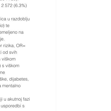
 2 572 (6.3%) 
 
ica u razdoblju 
io
) te 
emeljeno na 
e.   
r rizika, OR= 
i od svih 
s viškom 
) s viškom 
ane 
ške, dijabetes, 
a mentalno 
ji u akutnoj fazi 
U usporedbi s 