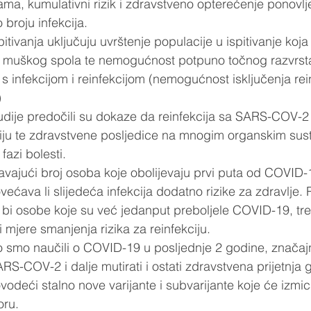
lama, kumulativni rizik i zdravstveno opterećenje ponovl
 broju infekcija.  
itivanja uključuju uvrštenje populacije u ispitivanje koj
ca muškog spola te nemogućnost potpuno točnog razvrst
s infekcijom i reinfekcijom (nemogućnost isključenja rein
)
studije predočili su dokaze da reinfekcija sa SARS-COV-2
ciju te zdravstvene posljedice na mnogim organskim sus
fazi bolesti.  
vajući broj osoba koje obolijevaju prvi puta od COVID-1
većava li slijedeća infekcija dodatno rizike za zdravlje. 
a bi osobe koje su već jedanput preboljele COVID-19, treb
mjere smanjenja rizika za reinfekciju.  
 smo naučili o COVID-19 u posljednje 2 godine, značajn
ARS-COV-2 i dalje mutirati i ostati zdravstvena prijetnja
vodeći stalno nove varijante i subvarijante koje će izmica
ru.  