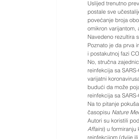
Uslijed trenutno pre
postale sve učestali
povećanje broja obo
omikron varijantom, a
Navedeno rezultira 
Poznato je da prva 
i postakutnoj fazi 
No, stručna zajednica
reinfekcija sa SARS-
varijatni koronavirus
budući da može pojasn
reinfekcija sa SARS-
Na to pitanje pokušali
časopisu 
Nature Me
Autori su koristili 
Affairs
) u formiranj
reinfekcijom (dvije il