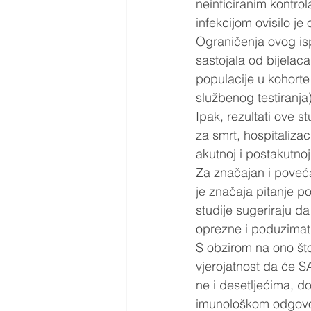
neinficiranim kontro
infekcijom ovisilo je o
Ograničenja ovog isp
sastojala od bijela
populacije u kohorte 
službenog testiranja
Ipak, rezultati ove 
za smrt, hospitaliza
akutnoj i postakutnoj 
Za značajan i poveća
je značaja pitanje po
studije sugeriraju d
oprezne i poduzimati 
S obzirom na ono što
vjerojatnost da će S
ne i desetljećima, do
imunološkom odgovo