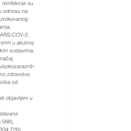
reinfekcije su 
 u odnosu na 
 uzrokovanog 
enja. 
 SARS-COV-2.  
smrt u akutnoj 
kim sustavima. 
značaj 
visokozaraznih 
vno zdravstvo 
izika od 
ti objavljeni u 
eterans 
 588), 
 334 728).  