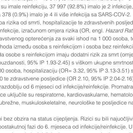
 imale reinfekciju, 37 997 (92.8%) imalo je 2 infekcije,
 a 378 (0.9%) imalo je 4 ili više infekcija sa SARS-COV-2. 
 rizika od smrti, hospitalizacije te zdravstvenih posljed
nfekcije, izračunom omjera rizika (OR, engl. 
Hazard Rat
avstvenog opterećenja za svaki ishod na 1 000 osoba, t
 ishoda između osoba s reinfekcijom i osoba bez reinfekcij
da osobe s reinfekcijom imaju dodatni rizik za smrt (omje
ouzdanosti, 95% IP 1.93-2.45) s viškom ukupne smrtnost
0 osoba, hospitalizaciju (OR= 3.32, 95% IP 3.13-3.51) 
00 te zdravstvene posljedice (OR 2.10, 95% IP 2.04-2.16
razdoblju od 6 mjeseci od infekcije/reinfekcije. Promatr
ce uključile su respiratorne, kardiovaskularne, hematolo
bubrežne, muskuloskeletalne, neurološke te posljedice n
i bez obzira na status cijepljenja. Rizici su bili najuočljivi
u postakutnoj fazi do 6. mjeseca od infekcije/reinfekcije. 