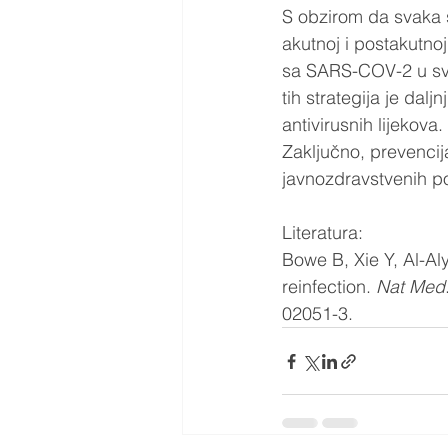
S obzirom da svaka s
akutnoj i postakutnoj
sa SARS-COV-2 u svr
tih strategija je dalj
antivirusnih lijekova. 
Zaključno, prevencija 
javnozdravstvenih pol
Literatura:
Bowe B, Xie Y, Al-A
reinfection. 
Nat Med
02051-3.  