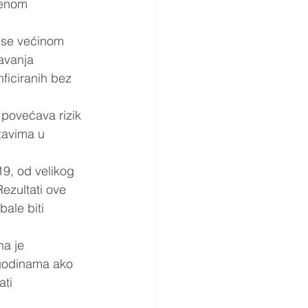
jenom 
a se većinom 
avanja 
ficiranih bez 
 povećava rizik 
tavima u 
9, od velikog 
Rezultati ove 
ale biti 
a je 
 godinama ako 
ti 