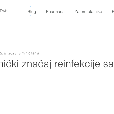
Blog
Pharmaca
Za pretplatnike
P
5. sij 2023.
3 min čitanja
linički značaj reinfekcije 