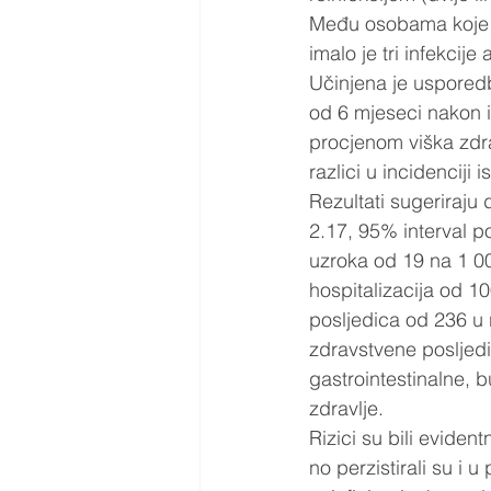
Među osobama koje su
imalo je tri infekcije
Učinjena je usporedba
od 6 mjeseci nakon i
procjenom viška zdr
razlici u incidenciji
Rezultati sugeriraju 
2.17, 95% interval p
uzroka od 19 na 1 00
hospitalizacija od 1
posljedica od 236 u 
zdravstvene posljedi
gastrointestinalne, 
zdravlje.  
Rizici su bili evidentn
no perzistirali su i 