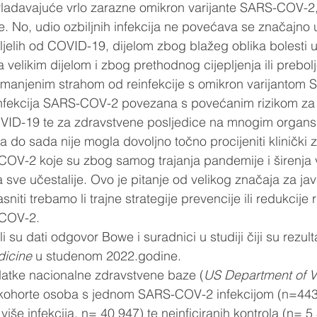
vladavajuće vrlo zarazne omikron varijante SARS-COV-2, 
je. No, udio ozbiljnih infekcija ne povećava se značajno
ljelih od COVID-19, dijelom zbog blažeg oblika bolesti
 velikim dijelom i zbog prethodnog cijepljenja ili prebolj
smanjenim strahom od reinfekcije s omikron varijantom
infekcija SARS-COV-2 povezana s povećanim rizikom za 
COVID-19 te za zdravstvene posljedice na mnogim organs
 do sada nije mogla dovoljno točno procijeniti klinički 
COV-2 koje su zbog samog trajanja pandemije i širenja 
a sve učestalije. Ovo je pitanje od velikog značaja za ja
iti trebamo li trajne strategije prevencije ili redukcije r
COV-2.  
 su dati odgovor Bowe i suradnici u studiji čiji su rezulta
dicine
 u studenom 2022.godine.  
podatke nacionalne zdravstvene baze (
US Department of V
u kohorte osoba s jednom SARS-COV-2 infekcijom (n=443
i više infekcija, n= 40 947) te neinficiranih kontrola (n= 5