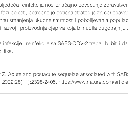
ljedeća reinfekcija nosi značajno povećanje zdravstven
 fazi bolesti, potrebno je poticati strategije za sprječavan
hu smanjenja ukupne smrtnosti i pobolijevanja populaci
nji razvoj i proizvodnja cjepiva koja bi nudila dugotrajniju 
 
infekcije i reinfekcije sa SARS-COV-2 trebali bi biti i dalj
itika.  
ly Z. Acute and postacute sequelae associated with SA
. 2022;28(11):2398-2405. https://www.nature.com/articl