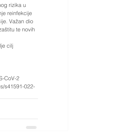
og rizika u 
je reinfekcije 
je. Važan dio 
zaštitu te novih 
e cilj 
RS-CoV-2 
es/s41591-022-