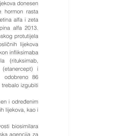
ijekova donesen 
e hormon rasta 
ina alfa i zeta 
pina alfa 2013. 
kog protutijela 
ličnih lijekova 
on infliksimaba 
a (rituksimab, 
(etanercept) i 
i odobreno 86 
trebalo izgubiti 
ćen i određenim 
 lijekova, kao i 
ti biosimilara 
ka agencija za 