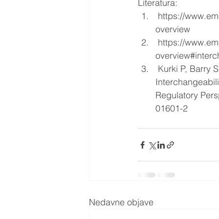
Literatura: 
 https://www.ema.europa.eu/en/human-regulatory/overview/biosimilar-medicines-
overview
 https://www.ema.europa.eu/en/human-regulatory/overview/biosimilar-medicines-
overview#interch
 Kurki P, Barry S, Bourges I, Tsantili P, Wolff-Holz E. Safety, 	Immunogenicity and 
Interchangeability of Biosimi
Regulatory Perspective. Drugs. 	2021;81
01601-2
Nedavne objave