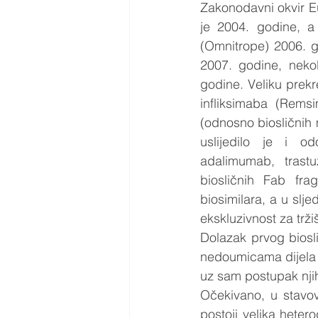
Zakonodavni okvir Eu
je 2004. godine, a 
(Omnitrope) 2006. go
2007. godine, nekoli
godine. Veliku prekr
infliksimaba (Remsim
(odnosno biosličnih 
uslijedilo je i od
adalimumab, trastu
biosličnih Fab fr
biosimilara, a u slje
ekskluzivnost za tržiš
Dolazak prvog biosl
nedoumicama dijela pr
uz sam postupak nji
Očekivano, u stavov
postoji velika hete