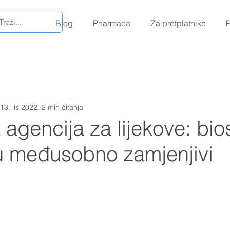
Blog
Pharmaca
Za pretplatnike
P
13. lis 2022.
2 min čitanja
agencija za lijekove: bios
su međusobno zamjenjivi