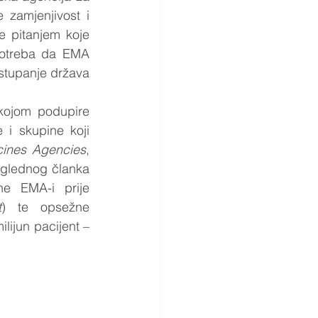
zamjenjivost i 
e pitanjem koje 
potreba da EMA 
tupanje država 
kojom podupire 
i skupine koji 
cines Agencies
, 
glednog članka 
e EMA-i prije 
t
) te opsežne 
ijun pacijent – 