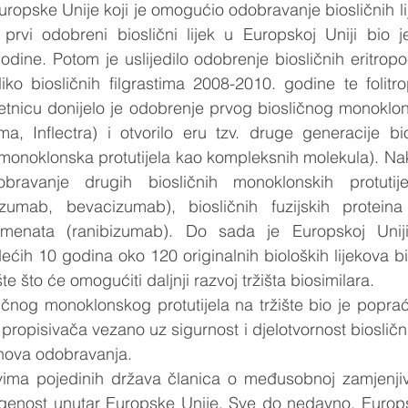
ropske Unije koji je omogućio odobravanje biosličnih l
prvi odobreni bioslični lijek u Europskoj Uniji bio j
dine. Potom je uslijedilo odobrenje biosličnih eritropoet
ko biosličnih filgrastima 2008-2010. godine te folitro
etnicu donijelo je odobrenje prvog biosličnog monoklons
a, Inflectra) i otvorilo eru tzv. druge generacije bios
monoklonska protutijela kao kompleksnih molekula). Nak
obravanje drugih biosličnih monoklonskih protutijel
zumab, bevacizumab), biosličnih fuzijskih proteina 
agmenata (ranibizumab). Do sada je Europskoj Unij
dećih 10 godina oko 120 originalnih bioloških lijekova bi 
te što će omogućiti daljnji razvoj tržišta biosimilara.  
ičnog monoklonskog protutijela na tržište bio je popra
opisivača vezano uz sigurnost i djelotvornost biosličnih
hova odobravanja.  
ima pojedinih država članica o međusobnoj zamjenjivos
rogenost unutar Europske Unije. Sve do nedavno, Europs