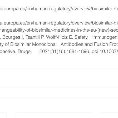
angeability-of-biosimilar-medicines-in-the-eu-(new)-sec
lar Monoclonal 	Antibodies and Fusion Proteins: A 
(16):1881-1896. doi:10.1007/s40265-021-