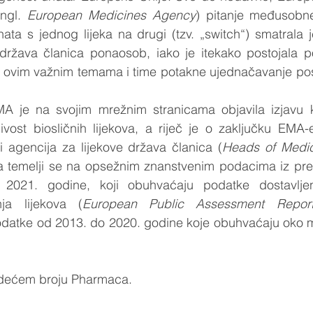
ngl. 
European Medicines Agency
) pitanje međusobne 
ata s jednog lijeka na drugi (tzv. „switch“) smatrala j
 država članica ponaosob, iako je itekako postojala 
 ovim važnim temama i time potakne ujednačavanje pos
A je na svojim mrežnim stranicama objavila izjavu 
ost biosličnih lijekova, a riječ je o zaključku EMA-e 
ji agencija za lijekove država članica (
Heads of Medi
 temelji se na opsežnim znanstvenim podacima iz pre
 2021. godine, koji obuhvaćaju podatke dostavljen
ja lijekova (
European Public Assessment Repor
odatke od 2013. do 2020. godine koje obuhvaćaju oko mil
jedećem broju Pharmaca.