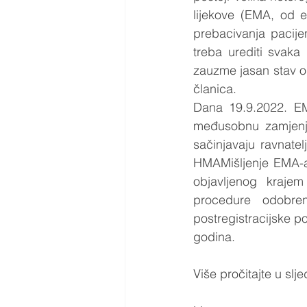
lijekove (EMA, od e
prebacivanja pacijen
treba urediti svaka
zauzme jasan stav o
članica.
Dana 19.9.2022. EM
međusobnu zamjenjiv
sačinjavaju ravnatel
HMAMišljenje EMA-a
objavljenog krajem
procedure odobren
postregistracijske p
godina.
Više pročitajte u sl